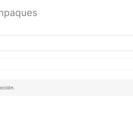
Empaques
ección.