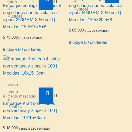
gana
9
Empaque ecologico horizontal
con 6 lados con Valvula con
8
Puntos!
con 6 lados con Valvula con
zipper 500GRM X 50 unid |
Puntos!
zipper 250GRM X 50 unid |
Medidas: 19.5×20.5+8
Medidas: 15.5X15.5+8
$
85.000
(
$
1.700
/ unidad)
$
75.000
(
$
1.500
/ unidad)
Incluye 50 unidades
Incluye 50 unidades
Este
Gana
producto
hasta
tiene
Alimento mascotas
2
múltiples
Empaque Kraft con 4 lados
Puntos.
variantes.
con ventana y zipper x 100 |
Las
Medidas: 10×15+3cm
opciones
$
18.000
(desde
$
180
/ unidad)
se