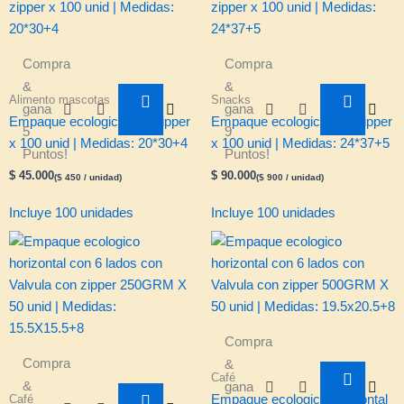
Compra
Compra
&
&
Alimento mascotas
Snacks
gana
gana
Empaque ecologico con zipper
Empaque ecologico con zipper
5
9
x 100 unid | Medidas: 20*30+4
x 100 unid | Medidas: 24*37+5
Puntos!
Puntos!
$
45.000
$
90.000
(
$
450
/ unidad)
(
$
900
/ unidad)
Incluye 100 unidades
Incluye 100 unidades
Compra
Compra
&
Café
&
gana
Café
Empaque ecologico horizontal