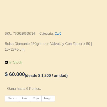
SKU:
7709320695714
Categoría:
Café
Bolsa Diamante 250grm con Valvula y Con Zipper x 50 |
15×23+5 cm
In Stock
$
60.000
(desde
$
1.200
/ unidad)
Bolsa
Gana hasta 6 Puntos.
Diamante
250grm
Blanco
Azúl
Rojo
Negro
con
Valvula