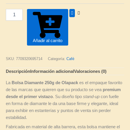
y
Con
Zipper
x
50
|
15×23+5
Añadir al carrito
cm
cantidad
SKU:
7709320695714
Categoría:
Café
Descripción
Información adicional
Valoraciones (0)
La
Bolsa Diamante 250g de Olapack
es el empaque favorito
de las marcas que quieren que su producto se vea
premium
desde el primer vistazo
. Su diseño tipo
stand-up
con fuelle
en forma de diamante le da una base firme y elegante, ideal
para exhibir en estanterías y puntos de venta sin perder
estabilidad.
Fabricada en material de alta barrera, esta bolsa mantiene el