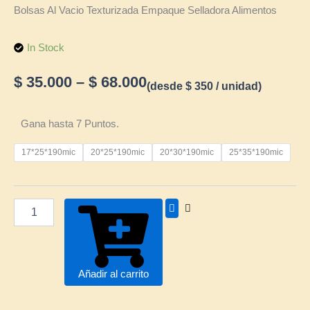
Bolsas Al Vacio Texturizada Empaque Selladora Alimentos
In Stock
Price
$
35.000
–
$
68.000
(desde
$
350
/ unidad)
range:
Bolsas
Gana hasta 7 Puntos.
$ 35.000
Al
Vacio
17*25*190mic
20*25*190mic
through
20*30*190mic
25*35*190mic
Texturizada
Empaque
$ 68.000
Selladora
Alimentos
cantidad
Añadir al carrito