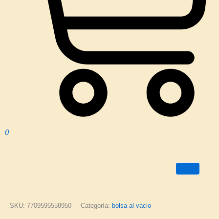
0
SKU:
7709595558950
Categoría:
bolsa al vacio